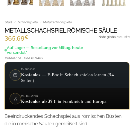
Start
/
Schachspiele
/
Metallschachspiele
METALLSCHACHSPIEL RÖMISCHE SÄULE
€
365.69
Note globale du site
Auf Lager — Bestellung vor Mittag, heute
versendet*
Référence : Chess 11465
E-BOOK
Kostenlos
— E-Book: Schach spielen lernen (54
Seiten)
VERSAND
Kostenlos ab 39 €
in Frankreich und Europa
Beeindruckendes Schachspiel aus römischen Büsten,
die in römische Säulen gemeißelt sind.