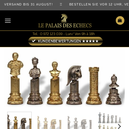
Zum
VERSAND BIS 31 AUGUST! ♖ BESTELLEN SIE VOR 12 UHR, VE
Inhalt
springen
Tel. : 0 972 123 039 - Lun/ Ven 9h à 18h
KUNDENBEWERTUNGEN ★★★★★