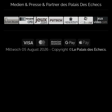
Medien & Presse & Partner des Palais Des Echecs
Visa
MasterCard
MasterCard
Google
Apple
2
Pay
Pay
Mittwoch 05 August 2026 - Copyright ©
Le Palais des Echecs.