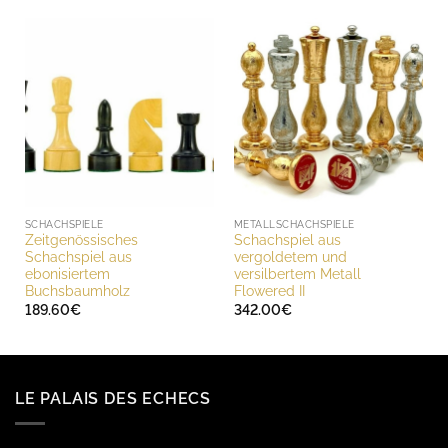
SCHACHSPIELE
METALLSCHACHSPIELE
Zeitgenössisches
Schachspiel aus
Schachspiel aus
vergoldetem und
ebonisiertem
versilbertem Metall
Buchsbaumholz
Flowered II
189.60
€
342.00
€
LE PALAIS DES ECHECS