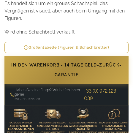
Es handelt sich um ein großes Schachspiel, das
Vergnügen ist visuell, aber auch beim Umgang mit den
Figuren.
Wird ohne Schachbrett verkauft.
Größentabelle (Figuren & Schachbretter)
IN DEN WARENKORB - 14 TAGE GELD-ZURÜCK-
GARANTIE
Haben Sie eine Frage? Wir helfen Ihnen
+33 (0) 972 123
gerne
039
Mo – Fr · 9 bis 18h