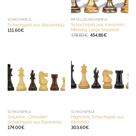
SCHACHSPIELE
METALLSCHACHSPIELE
Schachspiel aus massivem
Schachspiel aus Akazienholz
Messing Large Staunton
111.60
€
Ursprünglicher
Aktueller
478.80
€
454.86
€
Preis
Preis
war:
ist:
478.80€
454.86€.
SCHACHSPIELE
SCHACHSPIELE
Staunton „Chevalier“
Highclere Schachspiel aus
Schachspiel aus Rosenholz
Ebenholz
174.00
€
303.60
€