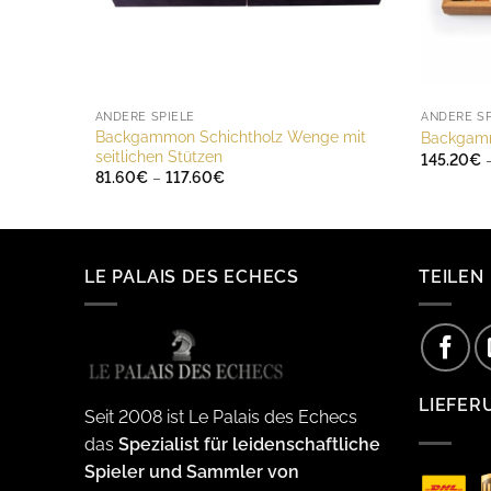
ANDERE SPIELE
ANDERE SP
Backgammon Schichtholz Wenge mit
Backgamm
seitlichen Stützen
145.20
€
Preisspanne:
81.60
€
–
117.60
€
81.60€
bis
117.60€
LE PALAIS DES ECHECS
TEILEN
LIEFER
Seit 2008 ist Le Palais des Echecs
das
Spezialist für leidenschaftliche
Spieler und Sammler von