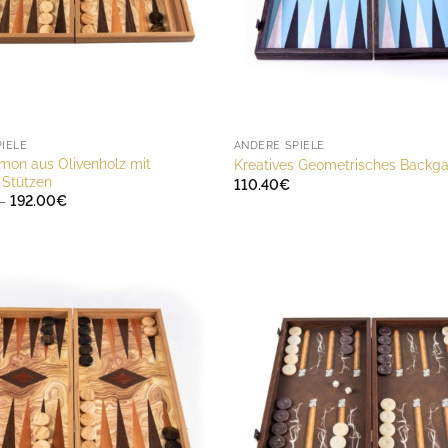
IELE
ANDERE SPIELE
on aus Olivenholz mit
Kreatives Geometrisches Back
n Stützen
110.40
€
Preisspanne:
–
192.00
€
156.00€
bis
192.00€