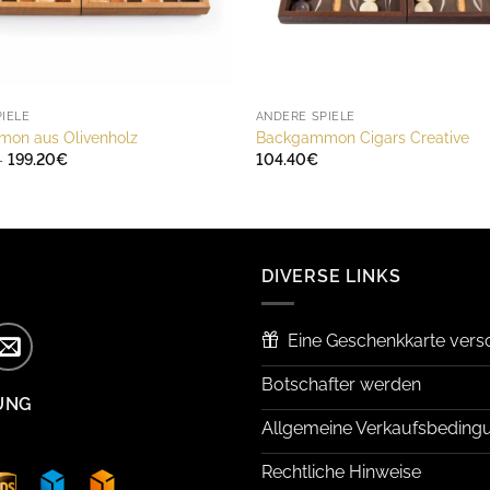
IELE
ANDERE SPIELE
on aus Olivenholz
Backgammon Cigars Creative
Preisspanne:
–
199.20
€
104.40
€
145.20€
bis
199.20€
DIVERSE LINKS
Eine Geschenkkarte ver
Botschafter werden
UNG
Allgemeine Verkaufsbeding
Rechtliche Hinweise