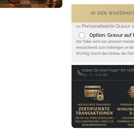
IN DEN WARENKOR
>> Personalisierte Gravur 
Option: Gravur auf 
Der Teller wird von unserem Handwe
einsatzbereit zum Anbringen an der
Wichtig: Durch den Einbau der Platt
Haben Sie eine Frage? Wir helf
Mo – Fr · 9 bis 18h