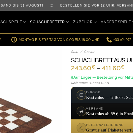
BIS 31 AUGUST! ♖ BESTELLEN SIE VOR 12 UHR, VERSAND AM
ACHSPIELE
SCHACHBRETTER
ZUBEHÖR
ANDERE SPIELE
AIL
MONTAG BIS FREITAG VON 9:00 BIS 18:00 UHR
+33 (0) 972
Start
/
Gravur
SCHACHBRETT AUS U
€
€
Pr
243.60
–
411.60
24
Auf Lager — Bestellung vor Mitt
bis
Référence : Chess 11291
41
E-BOOK
Kostenlos
— E-Book: Schac
VERSAND
Kostenlos ab 39 €
in Fran
PERSONALISIERUNG
Gravur auf Plakette verf