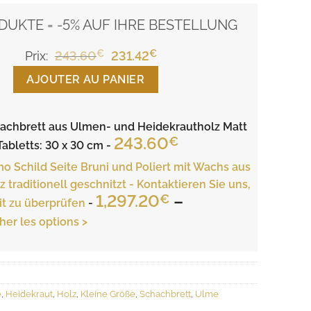
DUKTE = -5% AUF IHRE BESTELLUNG
€
Ursprünglicher
€
Aktueller
Prix:
243.60
231.42
Preis
Preis
AJOUTER AU PANIER
war:
ist:
243.60€
231.42€.
hachbrett aus Ulmen- und Heidekrautholz Matt
243.60
€
bletts: 30 x 30 cm
-
 Schild Seite Bruni und Poliert mit Wachs aus
traditionell geschnitzt - Kontaktieren Sie uns,
1,297.20
–
€
it zu überprüfen
-
isspanne:
cher les options >
97.20€
26.00€
e
,
Heidekraut
,
Holz
,
Kleine Größe
,
Schachbrett
,
Ulme