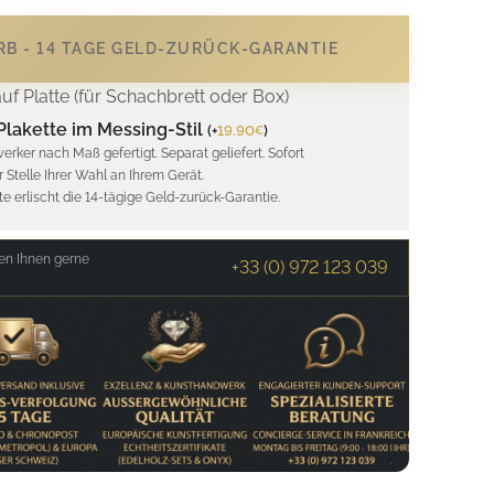
B - 14 TAGE GELD-ZURÜCK-GARANTIE
auf Platte (für Schachbrett oder Box)
Plakette im Messing-Stil
(
+
19.90
)
€
rker nach Maß gefertigt. Separat geliefert. Sofort
 Stelle Ihrer Wahl an Ihrem Gerät.
e erlischt die 14-tägige Geld-zurück-Garantie.
en Ihnen gerne
+33 (0) 972 123 039