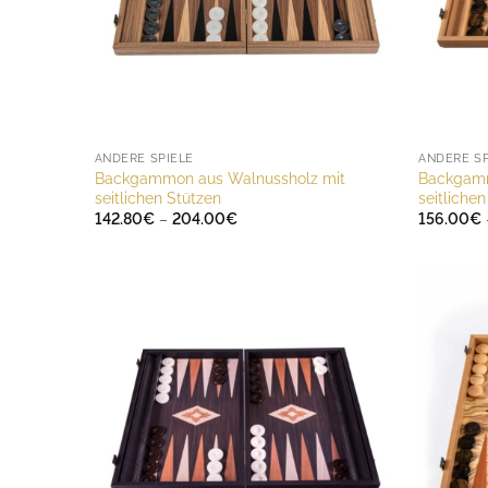
ANDERE SPIELE
ANDERE SP
Backgammon aus Walnussholz mit
Backgamm
seitlichen Stützen
seitliche
Preisspanne:
142.80
€
–
204.00
€
156.00
€
142.80€
bis
204.00€