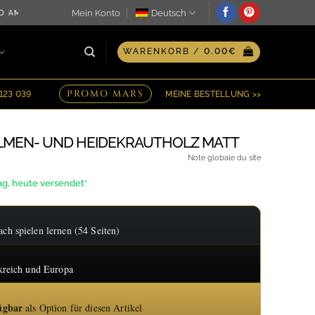
Mein Konto
Deutsch
 SELBEN TAG ♖ OPTION FÜR PERSONALISIERTE GRAVUR AUF 
WARENKORB /
0.00
€
PROMO MARS
 123 039
MEINE BESTELLUNG >>
LMEN- UND HEIDEKRAUTHOLZ MATT
eisspanne:
Note globale du site
3.60€
ag, heute versendet*
1.60€
h spielen lernen (54 Seiten)
kreich und Europa
ügbar
als Option für diesen Artikel