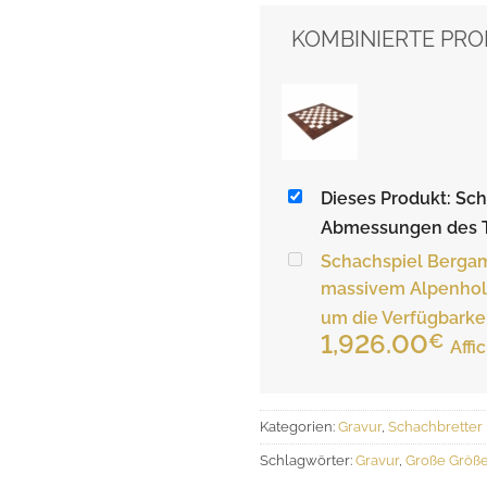
KOMBINIERTE PRO
Dieses Produkt: Sc
Abmessungen des Ta
Schachspiel Bergamo
massivem Alpenholz 
um die Verfügbarke
Pre
1,926.00
€
Affi
1,2
bis
1,9
Kategorien:
Gravur
,
Schachbretter
Schlagwörter:
Gravur
,
Große Größ