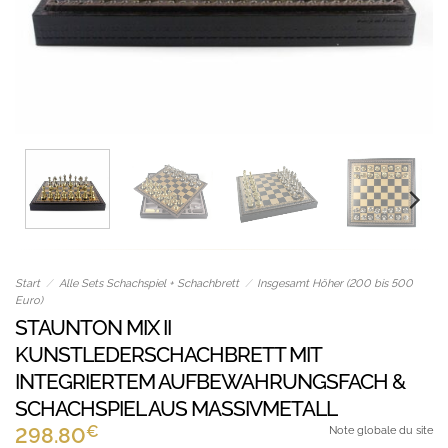
Start
/
Alle Sets Schachspiel + Schachbrett
/
Insgesamt Höher (200 bis 500
Euro)
STAUNTON MIX II
KUNSTLEDERSCHACHBRETT MIT
INTEGRIERTEM AUFBEWAHRUNGSFACH &
SCHACHSPIEL AUS MASSIVMETALL
€
298.80
Note globale du site