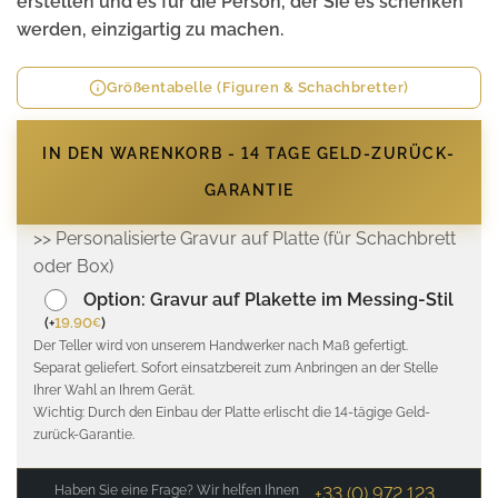
erstellen und es für die Person, der Sie es schenken
werden, einzigartig zu machen.
Größentabelle (Figuren & Schachbretter)
IN DEN WARENKORB - 14 TAGE GELD-ZURÜCK-
GARANTIE
>> Personalisierte Gravur auf Platte (für Schachbrett
oder Box)
Option: Gravur auf Plakette im Messing-Stil
(
+
19.90
)
€
Der Teller wird von unserem Handwerker nach Maß gefertigt.
Separat geliefert. Sofort einsatzbereit zum Anbringen an der Stelle
Ihrer Wahl an Ihrem Gerät.
Wichtig: Durch den Einbau der Platte erlischt die 14-tägige Geld-
zurück-Garantie.
Haben Sie eine Frage? Wir helfen Ihnen
+33 (0) 972 123