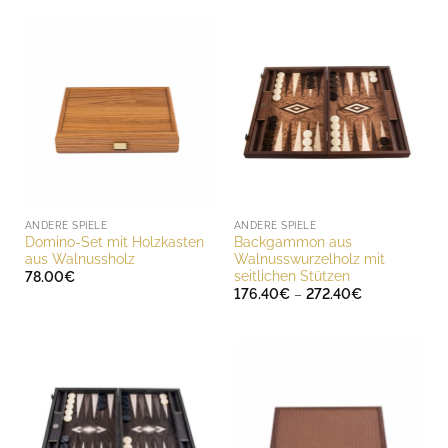
ANDERE SPIELE
ANDERE SPIELE
Domino-Set mit Holzkasten
Backgammon aus
aus Walnussholz
Walnusswurzelholz mit
seitlichen Stützen
78.00
€
Preisspanne:
176.40
€
–
272.40
€
176.40€
bis
272.40€