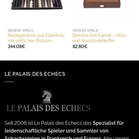
ANDERE SPIELE
ANDERE SPIELE
Backgammon aus Ebenholz
Domino-Set Camel – Holz-
mit seitlichen Stützen
und Kunstlederkoffer
344.08
€
82.80
€
LE PALAIS DES ECHECS
Seit 2008 ist Le Palais des Echecs das
Spezialist für
leidenschaftliche Spieler und Sammler von
Schachspielen in Frankreich und Europa.
Alle unsere