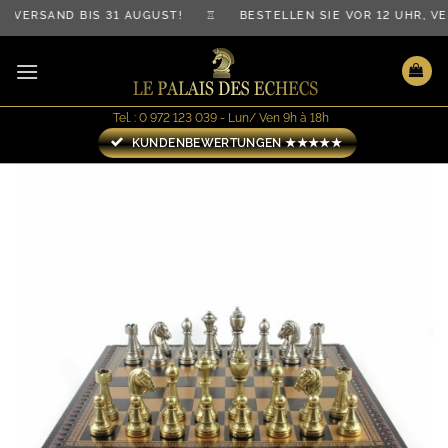
Zum
VERSAND BIS 31 AUGUST! ♖ BESTELLEN SIE VOR 12 UHR, VE
Inhalt
springen
Tel. : 0 972 123 039 - Lun/ Ven 9h à 18h
KUNDENBEWERTUNGEN ★★★★★