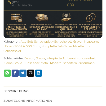
gerne
039
Mo – Fr · 9 bis 18h
Kategorien:
Alle Sets Schachspiel + Schachbrett
,
Gravur
,
Insgesamt
Höher (200 bis 500 Euro)
,
Komplette Sets Schachbretter und
Schachspiel
Schlagwörter:
Design
,
Gravur
,
Integrierte Aufbewahrungseinheit
,
Kleine Größe
,
Kunstleder
,
Metal
,
Modern
,
Scheitern
,
Zusammen
BESCHREIBUNG
ZUSÄTZLICHE INFORMATIONEN