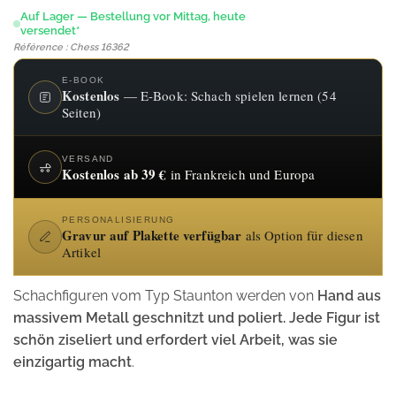
Auf Lager — Bestellung vor Mittag, heute
versendet*
Référence : Chess 16362
E-BOOK
Kostenlos
— E-Book: Schach spielen lernen (54
Seiten)
VERSAND
Kostenlos ab 39 €
in Frankreich und Europa
PERSONALISIERUNG
Gravur auf Plakette verfügbar
als Option für diesen
Artikel
Schachfiguren vom Typ Staunton werden von
Hand aus
massivem Metall geschnitzt und poliert. Jede Figur ist
schön ziseliert und erfordert viel Arbeit, was sie
einzigartig macht
.