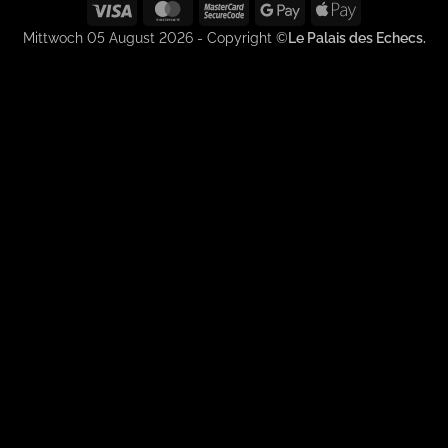
Visa
MasterCard
MasterCard
Google
Apple
2
Pay
Pay
Mittwoch 05 August 2026 - Copyright ©
Le Palais des Echecs.