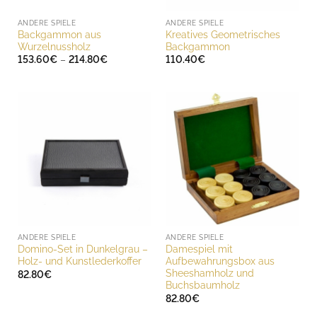
ANDERE SPIELE
ANDERE SPIELE
Backgammon aus
Kreatives Geometrisches
Wurzelnussholz
Backgammon
Preisspanne:
153.60
€
–
214.80
€
110.40
€
153.60€
bis
214.80€
ANDERE SPIELE
ANDERE SPIELE
Domino-Set in Dunkelgrau –
Damespiel mit
Holz- und Kunstlederkoffer
Aufbewahrungsbox aus
Sheeshamholz und
82.80
€
Buchsbaumholz
82.80
€