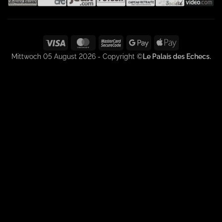
Visa
MasterCard
MasterCard
Google
Apple
2
Pay
Pay
Mittwoch 05 August 2026 - Copyright ©
Le Palais des Echecs.