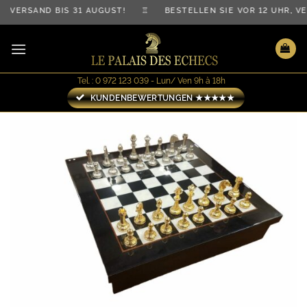
Zum
VERSAND BIS 31 AUGUST! ♖ BESTELLEN SIE VOR 12 UHR, VE
Inhalt
springen
Tel. : 0 972 123 039 - Lun/ Ven 9h à 18h
KUNDENBEWERTUNGEN ★★★★★