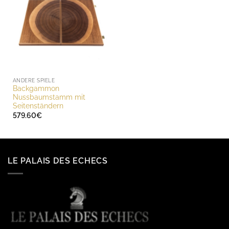
ANDERE SPIELE
Backgammon
Nussbaumstamm mit
Seitenständern
579.60
€
LE PALAIS DES ECHECS