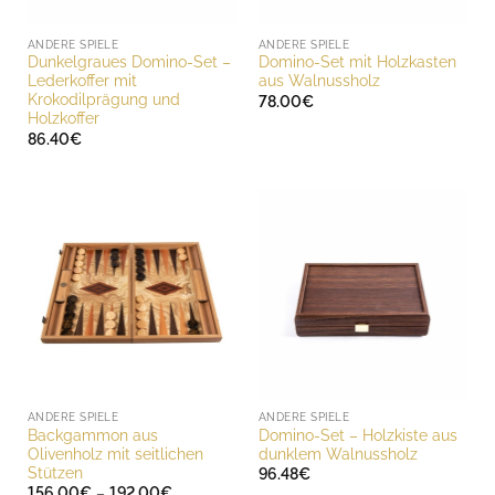
ANDERE SPIELE
ANDERE SPIELE
Dunkelgraues Domino-Set –
Domino-Set mit Holzkasten
Lederkoffer mit
aus Walnussholz
Krokodilprägung und
78.00
€
Holzkoffer
86.40
€
ANDERE SPIELE
ANDERE SPIELE
Backgammon aus
Domino-Set – Holzkiste aus
Olivenholz mit seitlichen
dunklem Walnussholz
Stützen
96.48
€
Preisspanne:
156.00
€
–
192.00
€