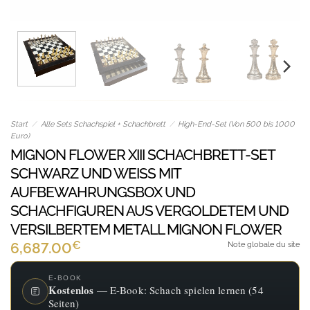
Start
/
Alle Sets Schachspiel + Schachbrett
/
High-End-Set (Von 500 bis 1000
Euro)
MIGNON FLOWER XIII SCHACHBRETT-SET
SCHWARZ UND WEISS MIT A
UFBEWAHRUNGSBOX UND S
CHACHFIGUREN AUS VERGOLDETEM UND V
ERSILBERTEM METALL MIGNON FLOWER
€
6,687.00
Note globale du site
E-BOOK
Kostenlos
— E-Book: Schach spielen lernen (54
Seiten)