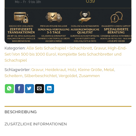
039
Mo – Fr · 9 bis 18h
Kategorien:
Alle Sets Schachspiel + Schachbrett
,
Gravur
,
High-End-
Set (Von 500 bis 1000 Euro)
,
Komplette Sets Schachbretter und
Schachspiel
Schlagwörter:
Gravur
,
Heidekraut
,
Holz
,
Kleine Größe
,
Metal
,
Scheitern
,
Silberbeschichtet
,
Vergoldet
,
Zusammen
BESCHREIBUNG
ZUSÄTZLICHE INFORMATIONEN