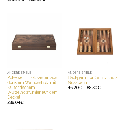
156.00€
bis
192.00€
ANDERE SPIELE
ANDERE SPIELE
Pokerset – Holzkasten aus
Backgammon Schichtholz
dunklem Walnussholz mit
Nussbaum
kalifornischem
Preisspanne:
46.20
€
–
88.80
€
46.20€
Wurzelholzfurnier auf dem
bis
Deckel
88.80€
239.04
€