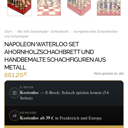
Start
/
Alle Sets Schachspiel + Schachbrett
/
Komplette Sets Schachbretter
und Schachspiel
NAPOLEON WATERLOO SET
AHORNHOLZSCHACHBRETT UND
HANDBEMALTE SCHACHFIGUREN AUS
METALL
€
661.20
Note globale du site
E-BOOK
Kostenlos
— E-Book: Schach spielen lernen (54
Seiten)
VERSAND
Kostenlos ab 39 €
in Frankreich und Europa