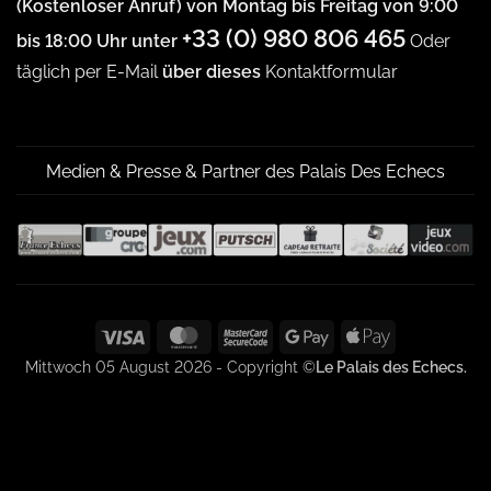
(Kostenloser Anruf) von Montag bis Freitag von 9:00
+33 (0) 980 806 465
bis 18:00 Uhr unter
Oder
täglich per E-Mail
über dieses
Kontaktformular
Medien & Presse & Partner des Palais Des Echecs
Visa
MasterCard
MasterCard
Google
Apple
2
Pay
Pay
Mittwoch 05 August 2026 - Copyright ©
Le Palais des Echecs.