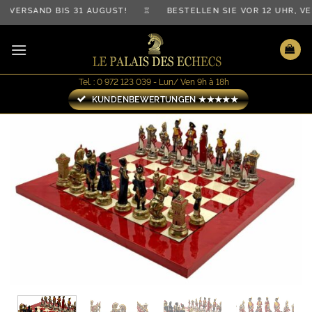
Zum
ERSAND BIS 31 AUGUST! ♖ BESTELLEN SIE VOR 12 UHR, VER
Inhalt
springen
Tel. : 0 972 123 039 - Lun/ Ven 9h à 18h
KUNDENBEWERTUNGEN ★★★★★