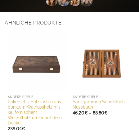
ÄHNLICHE PRODUKTE
ANDERE SPIELE
ANDERE SPIELE
Pokerset – Holzkasten aus
Backgammon Schichtholz
dunklem Walnussholz mit
Nussbaum
kalifornischem
Preisspanne:
46.20
€
–
88.80
€
46.20€
Wurzelholzfurnier auf dem
bis
Deckel
88.80€
239.04
€