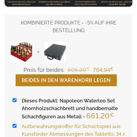
KOMBINIERTE PRODUKTE = -5% AUF IHRE
BESTELLUNG
+
€
Ursprünglicher
€
Aktueller
Preis für beides:
805.20
764.94
Preis
Preis
BEIDES IN DEN WARENKORB LEGEN
war:
ist:
805.20€
764.94€.
Dieses Produkt: Napoleon Waterloo Set
Ahornholzschachbrett und handbemalte
661.20
€
Schachfiguren aus Metall
-
Aufbewahrungskoffer für Schachspiel aus
Kunstleder Abmessungen des Tabletts: 34 x