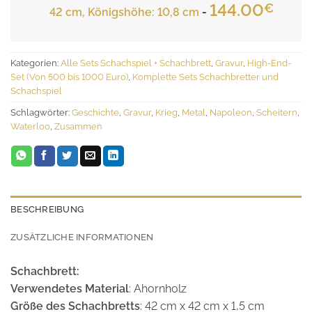
144.00
€
42 cm, Königshöhe: 10,8 cm
-
Kategorien:
Alle Sets Schachspiel + Schachbrett
,
Gravur
,
High-End-
Set (Von 500 bis 1000 Euro)
,
Komplette Sets Schachbretter und
Schachspiel
Schlagwörter:
Geschichte
,
Gravur
,
Krieg
,
Metal
,
Napoleon
,
Scheitern
,
Waterloo
,
Zusammen
BESCHREIBUNG
ZUSÄTZLICHE INFORMATIONEN
Schachbrett:
Verwendetes Material
: Ahornholz
Größe des Schachbretts
: 42 cm x 42 cm x 1,5 cm