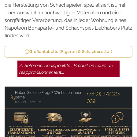
die Herstellung von Schachspielen spezialisiert ist, mit
einer Auswahl an hochwertigen Materialien und einer
sorgfältigen Verarbeitung, das in jeder Wohnung eines
Napoleon Bonaparte- und Schachspiel-Liebhabers Platz
finden wird.
Größentabelle (Figuren & Schachbretter)
⚠ Référence Indisponible : Produit en cours de
réapprovisionnement...
Haben Sie eine Frage? Wir helfen Ihnen
+33 (0) 972 123
gerne
039
Mo – Fr · 9 bis 18h