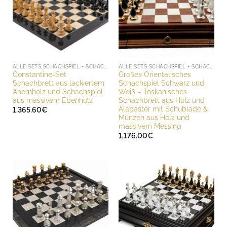
ALLE SETS SCHACHSPIEL + SCHACHBRETT
ALLE SETS SCHACHSPIEL + SCHACHBRETT
Constantine-Set
Großes Orientalisches
Schachbrett aus lackiertem
Schachspiel Schwarz und
Ahornholz und Schachspiel
Weiß – Toskanisches
aus massivem Ebenholz
Schachbrett aus Holz und
Alabaster mit Schublade &
1,365.60
€
Münzen aus Holz und
massivem Messing
1,176.00
€