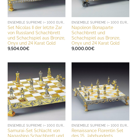
ENSEMBLE SUPREME (+ 1000 EURO)
ENSEMBLE SUPREME (+ 1000 EURO)
Set Nicolas II der letzte Zar
Napoleon Bonaparte
von Russland Schachbrett
Schachbrett und
und Schachspiel aus Bronze,
Schachspiel aus Bronze,
Onyx und 24 Karat Gold
Onyx und 24 Karat Gold
9,504.00
€
9,000.00
€
ENSEMBLE SUPREME (+ 1000 EURO)
ENSEMBLE SUPREME (+ 1000 EURO)
Samurai-Set Schlacht von
Renaissance Florentin Set
Nagashino Schachbrett und
des 15. Jahrhunderts