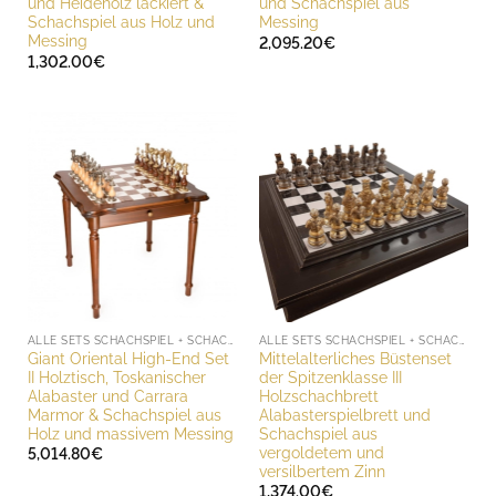
und Heideholz lackiert &
und Schachspiel aus
Schachspiel aus Holz und
Messing
Messing
2,095.20
€
1,302.00
€
ALLE SETS SCHACHSPIEL + SCHACHBRETT
ALLE SETS SCHACHSPIEL + SCHACHBRETT
Giant Oriental High-End Set
Mittelalterliches Büstenset
II Holztisch, Toskanischer
der Spitzenklasse III
Alabaster und Carrara
Holzschachbrett
Marmor & Schachspiel aus
Alabasterspielbrett und
Holz und massivem Messing
Schachspiel aus
vergoldetem und
5,014.80
€
versilbertem Zinn
1,374.00
€