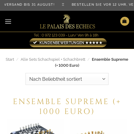
Zum
D BIS 31 AUGUST! ♖ BESTELLEN SIE VOR 12 UHR, VERSAND
Inhalt
springen
Tel. : 0 972 123 039 - Lun/ Ven 9h à 18h
KUNDENBEWERTUNGEN ★★★★★
Start
/
Alle Sets Schachspiel + Schachbrett
/
Ensemble Supreme
(+ 1000 Euro)
ENSEMBLE SUPREME (+
1000 EURO)