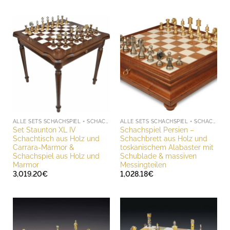
ALLE SETS SCHACHSPIEL + SCHACHBRETT
ALLE SETS SCHACHSPIEL + SCHACHBRETT
Set Staunton XL IV
Schachspiel Persien –
Schachtisch aus Holz und
Schachbrett aus Holz und
Carrara-Marmor &
toskanischem Alabaster mit
Schachspiel aus Holz und
Schublade & massiven
Marmor
Messingteilen
3,019.20
€
1,028.18
€