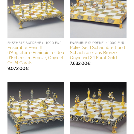
ENSEMBLE SUPREME (+ 1000 EURO)
ENSEMBLE SUPREME (+ 1000 EURO)
Ensemble Henri II
Poker Set I Schachbrett und
d’Angleterre Echiquier et Jeu
Schachspiel aus Bronze,
d’Echecs en Bronze, Onyx et
Onyx und 24 Karat Gold
Or 24 Carats
7,632.00
€
9,072.00
€