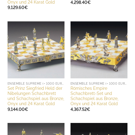
Onyx und 24 Karat Gold
4,298.40
€
9,129.60
€
ENSEMBLE SUPREME (+ 1000 EURO)
ENSEMBLE SUPREME (+ 1000 EURO)
Set Prinz Siegfried Held der
Römisches Empire
Nibelungen Schachbrett
Schachbrett-Set und
und Schachspiel aus Bronze,
Schachspiel aus Bronze,
Onyx und 24 Karat Gold
Onyx und 24 Karat Gold
9,144.00
€
4,367.52
€