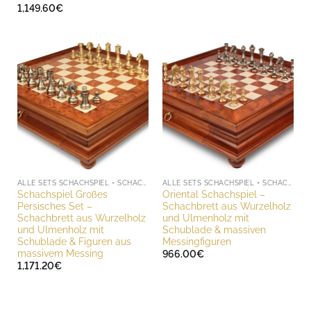
1,149.60
€
ALLE SETS SCHACHSPIEL + SCHACHBRETT
ALLE SETS SCHACHSPIEL + SCHACHBRETT
Schachspiel Großes
Oriental Schachspiel –
Persisches Set –
Schachbrett aus Wurzelholz
Schachbrett aus Wurzelholz
und Ulmenholz mit
und Ulmenholz mit
Schublade & massiven
Schublade & Figuren aus
Messingfiguren
massivem Messing
966.00
€
1,171.20
€