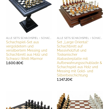
ALLE SETS SCHACHSPIEL + SCHACHBRETT
ALLE SETS SCHACHSPIEL + SCHACHBRETT
Schachspiel-Set aus
Set „Large Oriental“
vergoldetem und
Schachbrett auf
versilbertem Messing und
Massivholzfuß und
Schachbrett aus Holz und
Toskanischer
Schwarz-Weiß-Marmor
Alabasterplatte mit
Aufbewahrungsschublade &
1,600.80
€
Schachspiel aus Holz und
Messing mit Gold- und
Silberbeschichtung
1,147.20
€