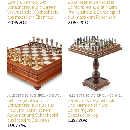
Luxus-Ebenholz-Set
Luxuriöses Rosenholzset
Schachbrett aus dunklem
Schachbrett aus dunklem
Walnussholz & Schachspiel
Walnussholz & Schachspiel
aus massivem Ebenholz
aus massivem Rosenholz
2,095.20
€
2,095.20
€
ALLE SETS SCHACHSPIEL + SCHACHBRETT
ALLE SETS SCHACHSPIEL + SCHACHBRETT
Set „Large Staunton II“
Sezessionskrieg Set Holz-
Schachbrett auf Fuß aus
und Marmortisch und
Holz und toskanischem
Schachfiguren
Alabaster und Schachspiel
Sezessionskrieg
aus Messing Staunton
1,393.20
€
1,067.74
€