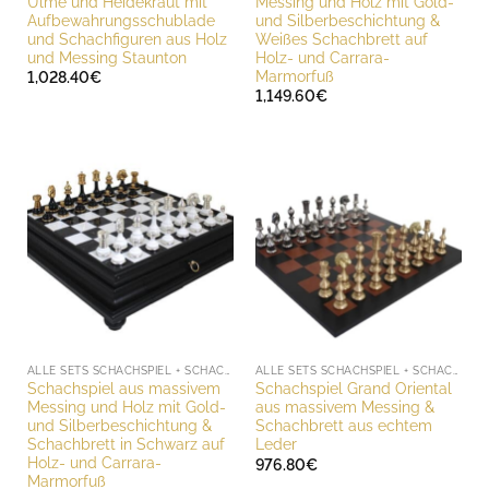
Ulme und Heidekraut mit
Messing und Holz mit Gold-
Aufbewahrungsschublade
und Silberbeschichtung &
und Schachfiguren aus Holz
Weißes Schachbrett auf
und Messing Staunton
Holz- und Carrara-
Marmorfuß
1,028.40
€
1,149.60
€
ALLE SETS SCHACHSPIEL + SCHACHBRETT
ALLE SETS SCHACHSPIEL + SCHACHBRETT
Schachspiel aus massivem
Schachspiel Grand Oriental
Messing und Holz mit Gold-
aus massivem Messing &
und Silberbeschichtung &
Schachbrett aus echtem
Schachbrett in Schwarz auf
Leder
Holz- und Carrara-
976.80
€
Marmorfuß