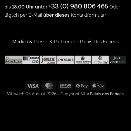
+33 (0) 980 806 465
bis 18:00 Uhr unter
Oder
täglich per E-Mail
über dieses
Kontaktformular
Medien & Presse & Partner des Palais Des Echecs
Visa
MasterCard
MasterCard
Google
Apple
2
Pay
Pay
Mittwoch 05 August 2026 - Copyright ©
Le Palais des Echecs.