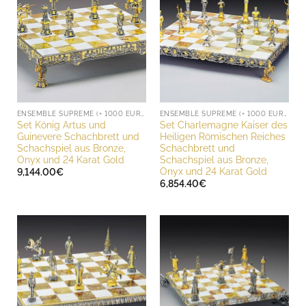
ENSEMBLE SUPREME (+ 1000 EURO)
ENSEMBLE SUPREME (+ 1000 EURO)
Set König Artus und
Set Charlemagne Kaiser des
Guinevere Schachbrett und
Heiligen Römischen Reiches
Schachspiel aus Bronze,
Schachbrett und
Onyx und 24 Karat Gold
Schachspiel aus Bronze,
Onyx und 24 Karat Gold
9,144.00
€
6,854.40
€