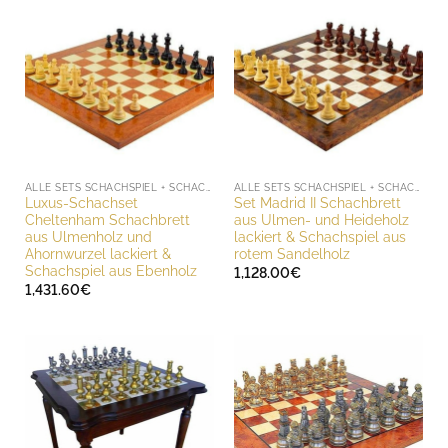
ALLE SETS SCHACHSPIEL + SCHACHBRETT
ALLE SETS SCHACHSPIEL + SCHACHBRETT
Luxus-Schachset
Set Madrid II Schachbrett
Cheltenham Schachbrett
aus Ulmen- und Heideholz
aus Ulmenholz und
lackiert & Schachspiel aus
Ahornwurzel lackiert &
rotem Sandelholz
Schachspiel aus Ebenholz
1,128.00
€
1,431.60
€