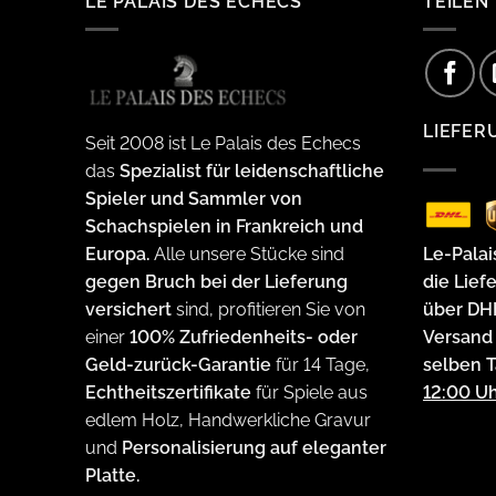
LE PALAIS DES ECHECS
TEILEN
LIEFER
Seit 2008 ist Le Palais des Echecs
das
Spezialist für leidenschaftliche
Spieler und Sammler von
Schachspielen in Frankreich und
Le-Palai
Europa.
Alle unsere Stücke sind
die Lief
gegen Bruch bei der Lieferung
über DH
versichert
sind, profitieren Sie von
Versand 
einer
100% Zufriedenheits- oder
selben 
Geld-zurück-Garantie
für 14 Tage,
12:00 Uh
Echtheitszertifikate
für Spiele aus
edlem Holz, Handwerkliche Gravur
und
Personalisierung auf eleganter
Platte.