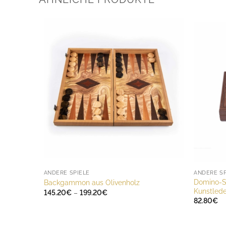
ANDERE SPIELE
ANDERE SP
Domino-S
Backgammon aus Olivenholz
Kunstlede
Preisspanne:
145.20
€
–
199.20
€
145.20€
82.80
€
bis
199.20€