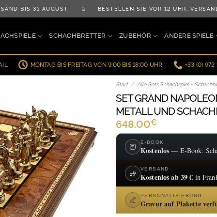
BIS 31 AUGUST! ♖ BESTELLEN SIE VOR 12 UHR, VERSAND A
ACHSPIELE
SCHACHBRETTER
ZUBEHÖR
ANDERE SPIELE
AIL
MONTAG BIS FREITAG VON 9:00 BIS 18:00 UHR
+33 (0) 972
Start
/
Alle Sets Schachspiel + Schachbr
SET GRAND NAPOLEON
METALL UND SCHACH
€
648.00
E-BOOK
Kostenlos
— E-Book: Schac
VERSAND
Kostenlos ab 39 €
in Fran
PERSONALISIERUNG
Gravur auf Plakette verf