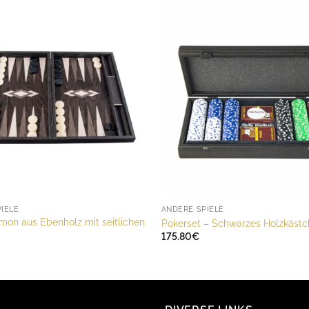
IELE
ANDERE SPIELE
on aus Ebenholz mit seitlichen
Pokerset – Schwarzes Holzkäst
175.80
€