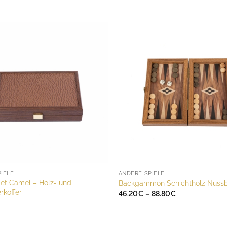
IELE
ANDERE SPIELE
et Camel – Holz- und
Backgammon Schichtholz Nus
rkoffer
Preisspanne:
46.20
€
–
88.80
€
46.20€
bis
88.80€