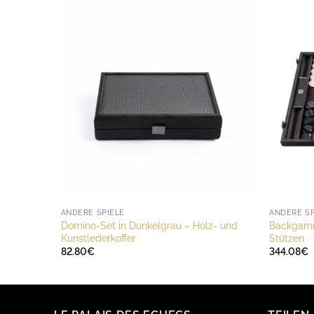
ANDERE SPIELE
ANDERE SP
Domino-Set in Dunkelgrau – Holz- und
Backgamm
Kunstlederkoffer
Stützen
82.80
€
344.08
€