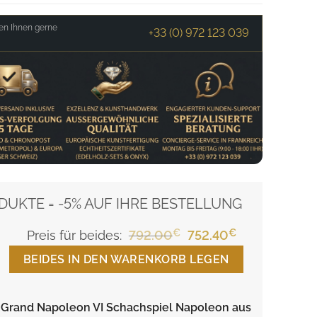
en Ihnen gerne
+33 (0) 972 123 039
DUKTE = -5% AUF IHRE BESTELLUNG
€
Ursprünglicher
€
Aktueller
Preis für beides:
792.00
752.40
Preis
Preis
BEIDES IN DEN WARENKORB LEGEN
war:
ist:
792.00€
752.40€.
t Grand Napoleon VI Schachspiel Napoleon aus