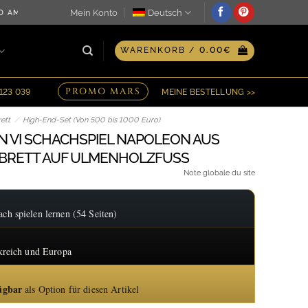
Mein Konto
Deutsch
M SELBEN TAG ♖ OPTION FÜR PERSONALISIERTE GRAVUR AUF 
WARENKORB /
0.00
€
PROMO MARS
 123 039
MEINE BESTELLUNG >>
ett
/
High-End-Set (Von 500 bis 1000 Euro)
 VI SCHACHSPIEL NAPOLEON AUS
BRETT AUF ULMENHOLZFUSS
Note globale du site
h spielen lernen (54 Seiten)
kreich und Europa
ügbar
als Option für diesen Artikel