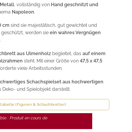
Metall
, vollständig von
Hand geschnitzt und
 Thema
Napoleon
.
0 cm
sind sie majestätisch, gut gewichtet und
s geschützt, werden sie
ein wahres Vergnügen
n
.
chbrett aus Ulmenholz
begleitet, das
auf einem
Holzrahmen
steht. Mit einer Größe von
47,5 x 47,5
orderte viele Arbeitsstunden.
ochwertiges Schachspielset aus hochwertigen
s Deko- und Spielobjekt darstellt.
tabelle (Figuren & Schachbretter)
ble : Produit en cours de
.