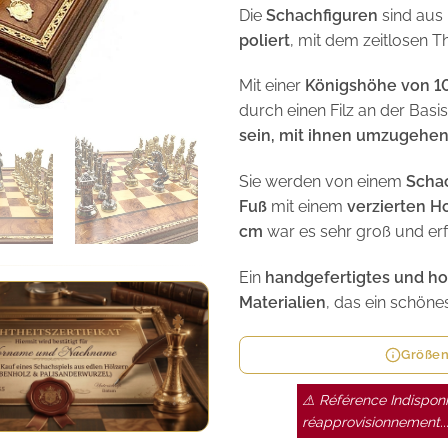
Die
Schachfiguren
sind aus
poliert
, mit dem zeitlosen
Mit einer
Königshöhe von 1
durch einen Filz an der Basi
sein, mit ihnen umzugehe
Sie werden von einem
Scha
Fuß
mit einem
verzierten 
cm
war es sehr groß und erf
Ein
handgefertigtes und h
Materialien
, das ein schöne
Größen
⚠ Référence Indisponi
réapprovisionnement..