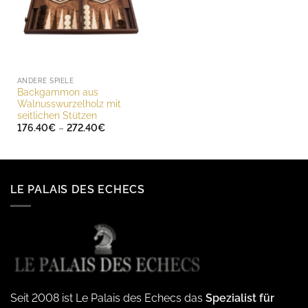
ANDERE SPIELE
Backgammon aus
Walnusswurzelholz mit
seitlichen Stützen
Preisspanne:
176.40
€
–
272.40
€
176.40€
bis
272.40€
LE PALAIS DES ECHECS
Seit 2008 ist Le Palais des Echecs das
Spezialist für