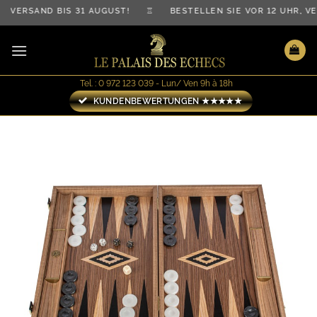
Zum
VERSAND BIS 31 AUGUST! ♖ BESTELLEN SIE VOR 12 UHR, VE
Inhalt
springen
Tel. : 0 972 123 039 - Lun/ Ven 9h à 18h
KUNDENBEWERTUNGEN ★★★★★