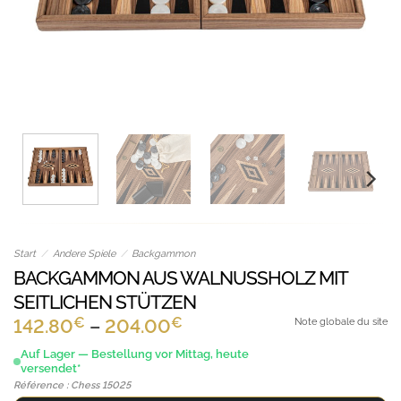
Start
/
Andere Spiele
/
Backgammon
BACKGAMMON AUS WALNUSSHOLZ MIT
SEITLICHEN STÜTZEN
€
€
Preisspanne:
142.80
–
204.00
Note globale du site
142.80€
Auf Lager — Bestellung vor Mittag, heute
versendet*
bis
Référence : Chess 15025
204.00€