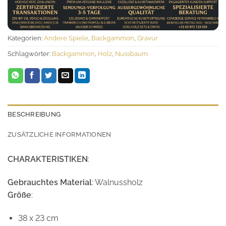
Kategorien:
Andere Spiele
,
Backgammon
,
Gravur
Schlagwörter:
Backgammon
,
Holz
,
Nussbaum
BESCHREIBUNG
ZUSÄTZLICHE INFORMATIONEN
CHARAKTERISTIKEN
:
Gebrauchtes Material
: Walnussholz
Größe
:
38 x 23 cm