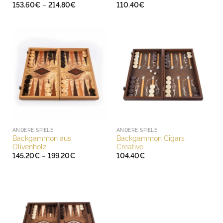
Preisspanne:
153.60
€
–
214.80
€
110.40
€
153.60€
bis
214.80€
ANDERE SPIELE
ANDERE SPIELE
Backgammon aus
Backgammon Cigars
Olivenholz
Creative
Preisspanne:
145.20
€
–
199.20
€
104.40
€
145.20€
bis
199.20€