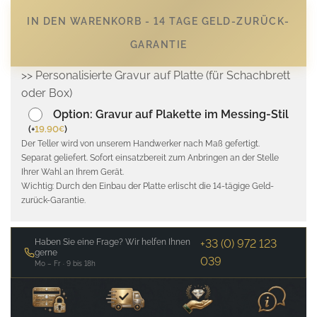
IN DEN WARENKORB - 14 TAGE GELD-ZURÜCK-
GARANTIE
>> Personalisierte Gravur auf Platte (für Schachbrett
oder Box)
Option: Gravur auf Plakette im Messing-Stil
(
+
19.90
)
€
Der Teller wird von unserem Handwerker nach Maß gefertigt.
Separat geliefert. Sofort einsatzbereit zum Anbringen an der Stelle
Ihrer Wahl an Ihrem Gerät.
Wichtig: Durch den Einbau der Platte erlischt die 14-tägige Geld-
zurück-Garantie.
Haben Sie eine Frage? Wir helfen Ihnen
+33 (0) 972 123
gerne
039
Mo – Fr · 9 bis 18h