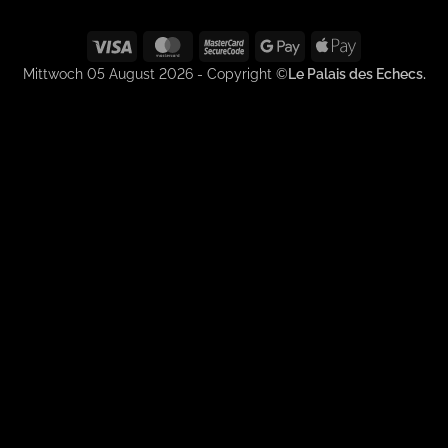
Visa
MasterCard
MasterCard
Google
Apple
2
Pay
Pay
Mittwoch 05 August 2026 - Copyright ©
Le Palais des Echecs.