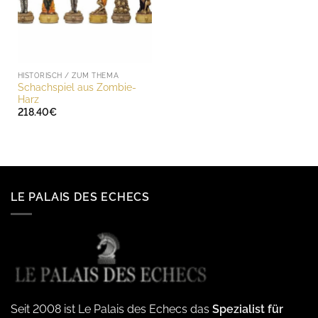
HISTORISCH / ZUM THEMA
Schachspiel aus Zombie-
Harz
218.40
€
LE PALAIS DES ECHECS
Seit 2008 ist Le Palais des Echecs das
Spezialist für