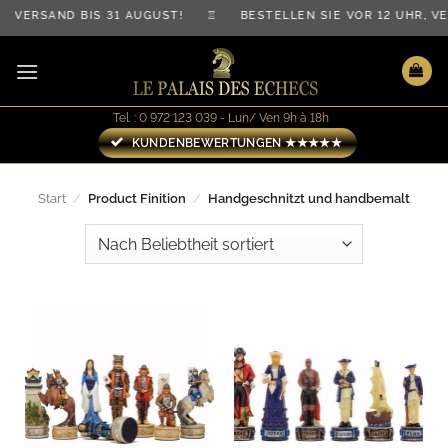
Zum
ERSAND BIS 31 AUGUST! ♖ BESTELLEN SIE VOR 12 UHR, VE
Inhalt
springen
Tel. : 0 972 123 039 - Lun/ Ven 9h à 18h
KUNDENBEWERTUNGEN ★★★★★
Start
/
Product Finition
/
Handgeschnitzt und handbemalt