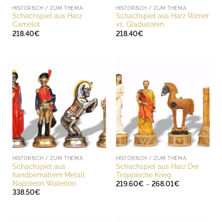
HISTORISCH / ZUM THEMA
HISTORISCH / ZUM THEMA
Schachspiel aus Harz
Schachspiel aus Harz Römer
Camelot
vs. Gladiatoren
218.40
€
218.40
€
HISTORISCH / ZUM THEMA
HISTORISCH / ZUM THEMA
Schachspiel aus
Schachspiel aus Harz Der
handbemaltem Metall
Trojanische Krieg
Napoleon Waterloo
Preisspanne:
219.60
€
–
268.01
€
219.60€
338.50
€
bis
268.01€