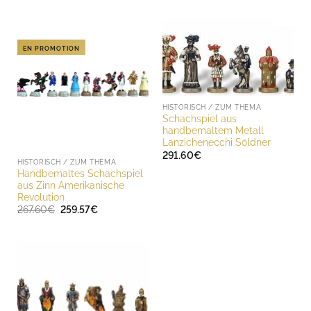
EN PROMOTION
HISTORISCH / ZUM THEMA
Schachspiel aus
handbemaltem Metall
Lanzichenecchi Söldner
291.60
€
HISTORISCH / ZUM THEMA
Handbemaltes Schachspiel
aus Zinn Amerikanische
Revolution
Ursprünglicher
Aktueller
267.60
€
259.57
€
Preis
Preis
war:
ist:
267.60€
259.57€.