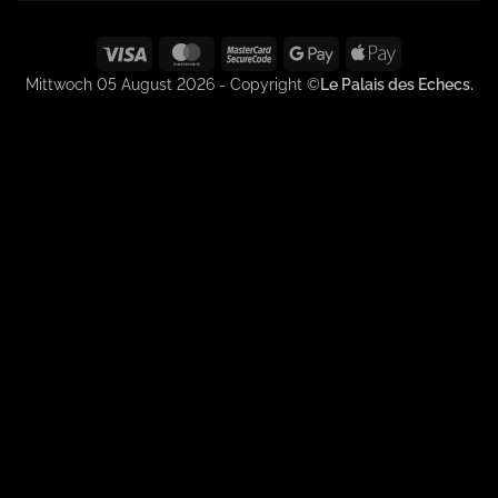
Visa
MasterCard
MasterCard
Google
Apple
2
Pay
Pay
Mittwoch 05 August 2026 - Copyright ©
Le Palais des Echecs.