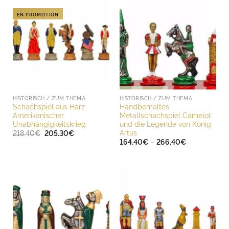
EN PROMOTION
HISTORISCH / ZUM THEMA
HISTORISCH / ZUM THEMA
Schachspiel aus Harz
Handbemaltes
Amerikanischer
Metallschachspiel Camelot
Unabhängigkeitskrieg
und die Legende von König
Artus
Ursprünglicher
Aktueller
218.40
€
205.30
€
Preis
Preis
Preisspanne:
164.40
€
–
266.40
€
war:
ist:
164.40€
218.40€
205.30€.
bis
266.40€