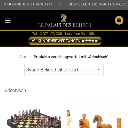
Zum
 VERSAND BIS 31 AUGUST! ♖ BESTELLEN SIE VOR 12 UHR, 
Inhalt
springen
Tel. : 0 972 123 039 - Lun/ Ven 9h à 18h
KUNDENBEWERTUNGEN ★★★★★
Start
/
Produkte verschlagwortet mit „Griechisch“
Griechisch