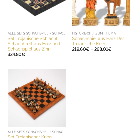
ALLE SETS SCHACHSPIEL + SCHACHBRETT
HISTORISCH / ZUM THEMA
Set Trojanische Schlacht
Schachspiel aus Harz Der
Schachbrett aus Holz und
Trojanische Krieg
Schachspiel aus Zinn
Preisspanne:
219.60
€
–
268.01
€
219.60€
334.80
€
bis
268.01€
ALLE SETS SCHACHSPIEL + SCHACHBRETT
Set Trojanischer Krieg